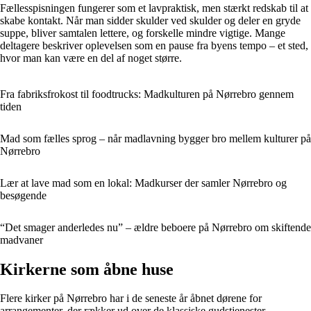
Fællesspisningen fungerer som et lavpraktisk, men stærkt redskab til at
skabe kontakt. Når man sidder skulder ved skulder og deler en gryde
suppe, bliver samtalen lettere, og forskelle mindre vigtige. Mange
deltagere beskriver oplevelsen som en pause fra byens tempo – et sted,
hvor man kan være en del af noget større.
Fra fabriksfrokost til foodtrucks: Madkulturen på Nørrebro gennem
tiden
Mad som fælles sprog – når madlavning bygger bro mellem kulturer på
Nørrebro
Lær at lave mad som en lokal: Madkurser der samler Nørrebro og
besøgende
“Det smager anderledes nu” – ældre beboere på Nørrebro om skiftende
madvaner
Kirkerne som åbne huse
Flere kirker på Nørrebro har i de seneste år åbnet dørene for
arrangementer, der rækker ud over de klassiske gudstjenester.