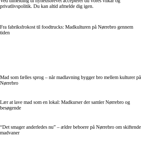
Ved tilmelding til nyhedsbrevet accepterer du vores vilkår og
privatlivspolitik. Du kan altid afmelde dig igen.
Fra fabriksfrokost til foodtrucks: Madkulturen på Nørrebro gennem
tiden
Mad som fælles sprog – når madlavning bygger bro mellem kulturer på
Nørrebro
Lær at lave mad som en lokal: Madkurser der samler Nørrebro og
besøgende
“Det smager anderledes nu” – ældre beboere på Nørrebro om skiftende
madvaner