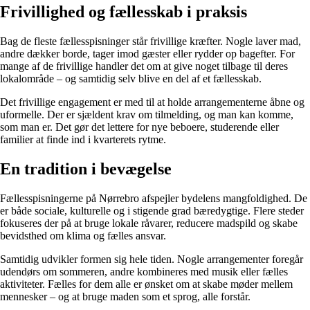
Frivillighed og fællesskab i praksis
Bag de fleste fællesspisninger står frivillige kræfter. Nogle laver mad,
andre dækker borde, tager imod gæster eller rydder op bagefter. For
mange af de frivillige handler det om at give noget tilbage til deres
lokalområde – og samtidig selv blive en del af et fællesskab.
Det frivillige engagement er med til at holde arrangementerne åbne og
uformelle. Der er sjældent krav om tilmelding, og man kan komme,
som man er. Det gør det lettere for nye beboere, studerende eller
familier at finde ind i kvarterets rytme.
En tradition i bevægelse
Fællesspisningerne på Nørrebro afspejler bydelens mangfoldighed. De
er både sociale, kulturelle og i stigende grad bæredygtige. Flere steder
fokuseres der på at bruge lokale råvarer, reducere madspild og skabe
bevidsthed om klima og fælles ansvar.
Samtidig udvikler formen sig hele tiden. Nogle arrangementer foregår
udendørs om sommeren, andre kombineres med musik eller fælles
aktiviteter. Fælles for dem alle er ønsket om at skabe møder mellem
mennesker – og at bruge maden som et sprog, alle forstår.