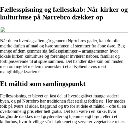
Fællesspisning og fællesskab: Når kirker og
kulturhuse på Nørrebro dækker op
Når du en hverdagsaften går gennem Nørrebros gader, kan du ofte
mærke duften af mad og høre summen af stemmer fra åbne døre. Bag
mange af dem gemmer sig fællesspisninger – arrangementer, hvor
lokale kirker, kulturhuse og foreninger inviterer naboer, familier og
forbipasserende til at spise sammen. Det handler ikke kun om maden,
men om mødet mellem mennesker i et af Københavns mest
mangfoldige kvarterer.
Et måltid som samlingspunkt
Fællesspisning er blevet en fast del af hverdagslivet mange steder i
byen, og på Nørrebro har traditionen fået særligt fodfæste. Her mødes
folk på tværs af alder, baggrund og tro for at dele et måltid – ofte til en
overkommelig pris eller helt gratis. Det kan være i en kirke, hvor
langborde dækkes med gryderetter og hjemmebagt brød, eller i et
kulturhus, hvor frivillige står i køkkenet og serverer vegetariske retter.