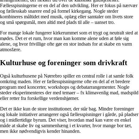
Fællesspisningerne er en del af den udvikling. Her er fokus på nærvær
og fællesskab snarere end på formel kirkegang. Nogle steder
kombineres måltidet med musik, oplæg eller samtaler om livets store
og små spørgsmål, men altid med plads til alle – uanset tro.
For mange lokale fungerer kirkerummet som et trygt og neutralt sted at
mødes. Det er et rum, hvor man kan komme alene uden at føle sig
alene, og hvor frivillige ofte gør en stor indsats for at skabe en varm
atmosfære.
Kulturhuse og foreninger som drivkraft
Også kulturhusene på Nørrebro spiller en central rolle i at samle folk
omkring maden. Her er fællesspisningerne ofte en del af et bredere
program med koncerter, workshops og debatarrangementer. Nogle
steder eksperimenteres der med temaer – fx klimavenlig mad, madspild
eller retter fra forskellige verdenshjørner.
Det er ikke kun de store institutioner, der står bag. Mindre foreninger
og lokale initiativer arrangerer også fællesspisninger i gårde, på pladser
og i midlertidige byrum. Det viser, hvordan mad kan være en enkel
måde at skabe liv og sammenhæng i et kvarter, hvor mange bor tæt,
men ikke nødvendigvis kender hinanden.