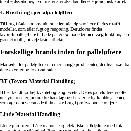
til arbejdsstationer, hvor materialer skal håndteres ergonomisk korrekt.
4. Rustfri og specialpalleløftere
Til brug i fødevareproduktion eller udendørs miljøer findes rustfri
modeller, som tåler fugt og rengøring. Derudover findes
lavprofilpalleløftere til flade paller og modeller med vægtfunktion, som
gør det muligt at veje lasten direkte.
Forskellige brands inden for palleløftere
Markedet for palleløftere rummer mange producenter, der hver især har
deres styrker og fokusområder.
BT (Toyota Material Handling)
BT er kendt for høj kvalitet og lang levetid. Deres palleløftere er ofte
udstyret med ergonomiske håndtag og slidstærke hydrauliksystemer,
som gør dem velegnede til intensiv brug i professionelle miljøer.
Linde Material Handling
Linde producerer både manuelle og elektriske palleløftere med fokus
på komfort og sikkerhed. Brandet er populært i logistik- og