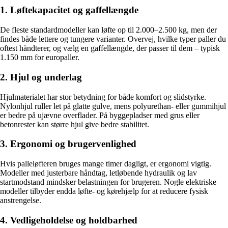
1. Løftekapacitet og gaffellængde
De fleste standardmodeller kan løfte op til 2.000–2.500 kg, men der
findes både lettere og tungere varianter. Overvej, hvilke typer paller du
oftest håndterer, og vælg en gaffellængde, der passer til dem – typisk
1.150 mm for europaller.
2. Hjul og underlag
Hjulmaterialet har stor betydning for både komfort og slidstyrke.
Nylonhjul ruller let på glatte gulve, mens polyurethan- eller gummihjul
er bedre på ujævne overflader. På byggepladser med grus eller
betonrester kan større hjul give bedre stabilitet.
3. Ergonomi og brugervenlighed
Hvis palleløfteren bruges mange timer dagligt, er ergonomi vigtig.
Modeller med justerbare håndtag, letløbende hydraulik og lav
startmodstand mindsker belastningen for brugeren. Nogle elektriske
modeller tilbyder endda løfte- og kørehjælp for at reducere fysisk
anstrengelse.
4. Vedligeholdelse og holdbarhed