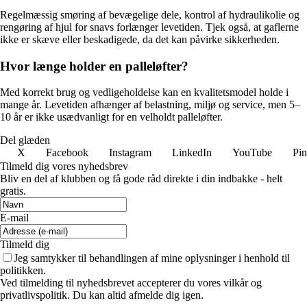
Regelmæssig smøring af bevægelige dele, kontrol af hydraulikolie og
rengøring af hjul for snavs forlænger levetiden. Tjek også, at gaflerne
ikke er skæve eller beskadigede, da det kan påvirke sikkerheden.
Hvor længe holder en palleløfter?
Med korrekt brug og vedligeholdelse kan en kvalitetsmodel holde i
mange år. Levetiden afhænger af belastning, miljø og service, men 5–
10 år er ikke usædvanligt for en velholdt palleløfter.
Del glæden
X
Facebook
Instagram
LinkedIn
YouTube
Pin
Tilmeld dig vores nyhedsbrev
Bliv en del af klubben og få gode råd direkte i din indbakke - helt
gratis.
E-mail
Tilmeld dig
Jeg samtykker til behandlingen af mine oplysninger i henhold til
politikken.
Ved tilmelding til nyhedsbrevet accepterer du vores vilkår og
privatlivspolitik. Du kan altid afmelde dig igen.